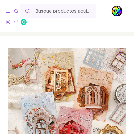
Hola! Si tu pedido incluye productos de fabricación propia,
ten en cuenta este tiempo para el despacho
0
Inicio
Marcas
Otras
Recortes de Ventanas para Journal o Scrapbook