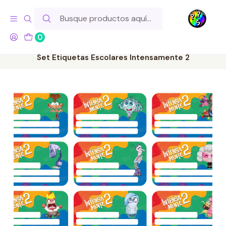
Hola! Si tu pedido incluye productos de fabricación propia,
ten en cuenta este tiempo para el despacho
0
Inicio
Lo Hacemos Nosotros
Láminas de Stickers
Etiquetas Escolares
Set Etiquetas Escolares Intensamente 2