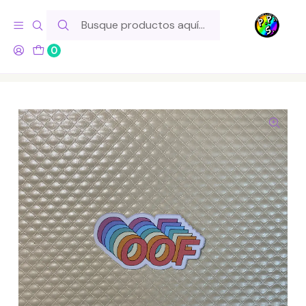
Hola! Si tu pedido incluye productos de fabricación propia,
ten en cuenta este tiempo para el despacho
0
Inicio
Lo Hacemos Nosotros
Stickers
Sticker OOF Arcoiris