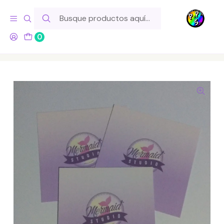
Hola! Si tu pedido incluye productos de fabricación propia,
ten en cuenta este tiempo para el despacho
0
Inicio
Lo Hacemos Nosotros
Para Tu Emprendimiento
Tarjetas Cuadradas