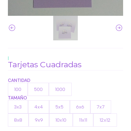
|
Tarjetas Cuadradas
CANTIDAD
100
500
1000
TAMAÑO
3x3
4x4
5x5
6x6
7x7
8x8
9x9
10x10
11x11
12x12