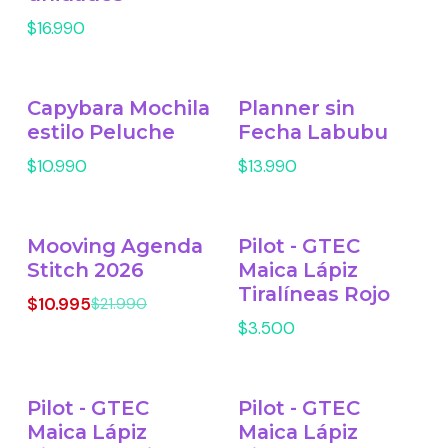
$16.990
Capybara Mochila
Planner sin
estilo Peluche
Fecha Labubu
$10.990
$13.990
Mooving Agenda
Pilot - GTEC
-50% OFF
Stitch 2026
Maica Lápiz
Tiralíneas Rojo
$10.995
$21.990
$3.500
Pilot - GTEC
Pilot - GTEC
Maica Lápiz
Maica Lápiz