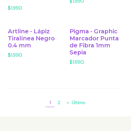
$1.990
$1.990
Artline - Lápiz
Pigma - Graphic
Tiralínea Negro
Marcador Punta
0.4 mm
de Fibra 1mm
Sepia
$1.990
$1.990
1
2
»
Último