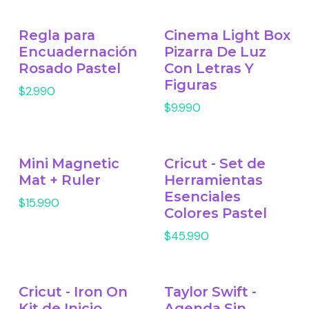
Regla para
Cinema Light Box
Encuadernación
Pizarra De Luz
Rosado Pastel
Con Letras Y
Figuras
$2.990
$9.990
Mini Magnetic
Cricut - Set de
Mat + Ruler
Herramientas
Esenciales
$15.990
Colores Pastel
$45.990
Cricut - Iron On
Taylor Swift -
Kit de Inicio
Agenda Sin