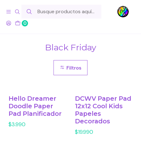
Hola! Si tu pedido incluye productos de fabricación propia,
ten en cuenta este tiempo para el despacho
0
Inicio
Black Friday
Black Friday
Filtros
Hello Dreamer
DCWV Paper Pad
Doodle Paper
12x12 Cool Kids
Pad Planificador
Papeles
Decorados
$3.990
$19.990