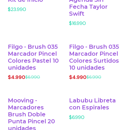
Fecha Taylor
$23.990
Swift
$16.990
Filgo - Brush 035
Filgo - Brush 035
-29% OFF
-29% OFF
Marcador Pincel
Marcador Pincel
Colores Pastel 10
Colores Surtidos
unidades
10 unidades
$4.990
$4.990
$6.990
$6.990
Mooving -
Labubu Libreta
Marcadores
con Espirales
Brush Doble
$6.990
Punta Pincel 20
unidades