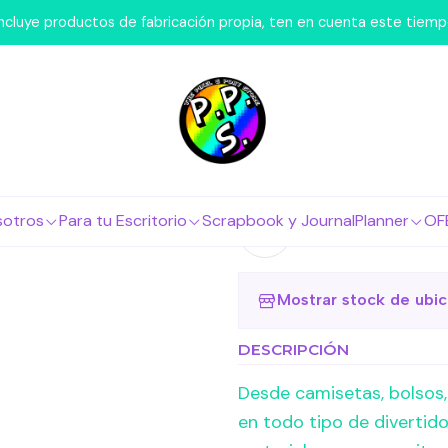
Inicio
Marcas
Cricut
Cricut - Iron On Kit de Inicio
 incluye productos de fabricación propia, ten en cuenta este tiem
|
Cricut - Iro
Agr
Cantidad
sotros
Para tu Escritorio
Scrapbook y Journal
Planner
OF
Agregar a la lista 
Mostrar stock de ubi
DESCRIPCIÓN
Desde camisetas, bolsos, 
en todo tipo de divertido