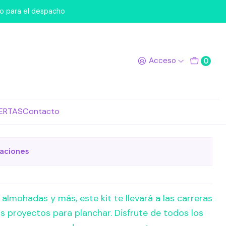
po para el despacho
n On Kit de Inicio
Acceso
0
egar al Carro
Comprar ahora
ERTAS
Contacto
de favoritos
caciones
almohadas y más, este kit te llevará a las carreras
s proyectos para planchar. Disfrute de todos los