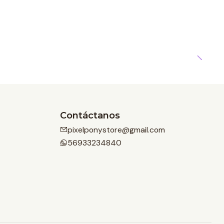
Contáctanos
pixelponystore@gmail.com
56933234840