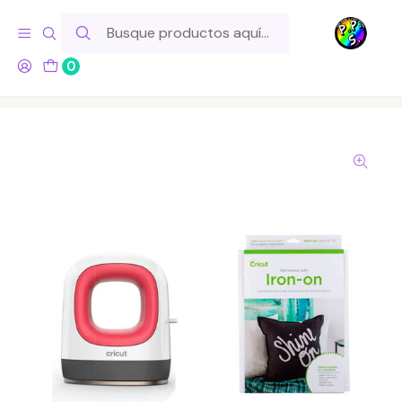
Hola! Si tu pedido incluye productos de fabricación propia,
ten en cuenta este tiempo para el despacho
0
Inicio
Marcas
Cricut
Cricut - Kit Mini Easypress + Kit de Inicio Iron On