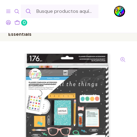
Hola! Si tu pedido incluye productos de fabricación propia,
ten en cuenta este tiempo para el despacho
0
Inicio
Marcas
Happy Planner
Classic Planner Companion - Student Colorful
Essentials