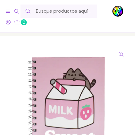
Hola! Si tu pedido incluye productos de fabricación propia,
ten en cuenta este tiempo para el despacho
0
Inicio
Marcas
Otras
Pusheen - Cuaderno Rosado Sweet