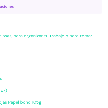
caciones
clases, para organizar tu trabajo o para tomar
s
rox)
ojas Papel bond 105g