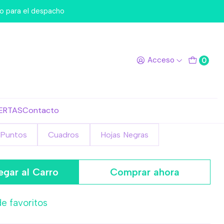
key Romeo
po para el despacho
A5 Mickey Romeo
Acceso
0
ERTAS
Contacto
Puntos
Cuadros
Hojas Negras
egar al Carro
Comprar ahora
de favoritos