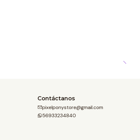
Contáctanos
pixelponystore@gmail.com
56933234840