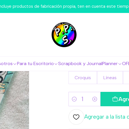
 Hacemos Nosotros
Libretas y Cuadernos
Cuaderno A5 Mic
 incluye productos de fabricación propia, ten en cuenta este tiem
|
Cuaderno 
ENCUADERNACIÓN
Discos
Espirales
sotros
Para tu Escritorio
Scrapbook y Journal
Planner
OF
DISEÑO HOJAS
Croquis
Líneas
Agr
Cantidad
Agregar a la lista 