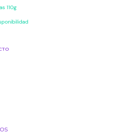
as 110g
sponibilidad
CTO
tos