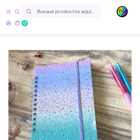
Hola! Si tu pedido incluye productos de fabricación propia,
ten en cuenta este tiempo para el despacho
0
Inicio
Lo Hacemos Nosotros
Libretas y Cuadernos
Cuaderno A5 - Rainbow Gold