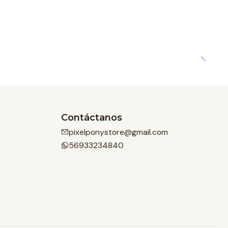
Contáctanos
pixelponystore@gmail.com
56933234840