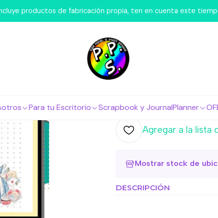
os Nosotros
FlashCards
Flashcard - Alicia Wonderland Fich
 incluye productos de fabricación propia, ten en cuenta este tiem
|
Flashcard -
Fichas Bibl
Agr
Cantidad
sotros
Para tu Escritorio
Scrapbook y Journal
Planner
OF
Agregar a la lista 
Mostrar stock de ubi
DESCRIPCIÓN