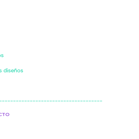
os
s diseños
-------------------------------------
CTO