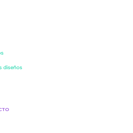
os
s diseños
CTO