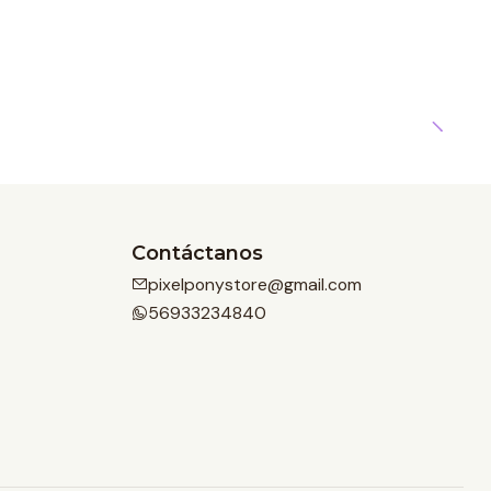
Contáctanos
pixelponystore@gmail.com
56933234840