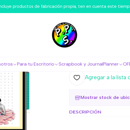
mos Nosotros
FlashCards
Flashcard - Ballet Rosado Fichas
 incluye productos de fabricación propia, ten en cuenta este tiem
|
Flashcard -
Bibliográfi
Agr
Cantidad
sotros
Para tu Escritorio
Scrapbook y Journal
Planner
OF
Agregar a la lista 
Mostrar stock de ubi
DESCRIPCIÓN