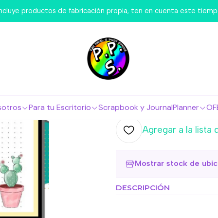
Hacemos Nosotros
FlashCards
Flashcard - Cactus Fichas Bib
 incluye productos de fabricación propia, ten en cuenta este tiem
|
Flashcard -
Bibliográfi
Agr
Cantidad
sotros
Para tu Escritorio
Scrapbook y Journal
Planner
OF
Agregar a la lista 
Mostrar stock de ubi
DESCRIPCIÓN