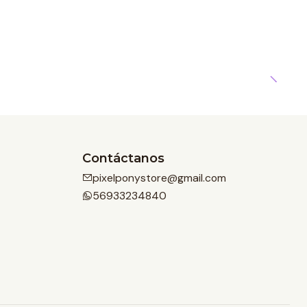
Contáctanos
pixelponystore@gmail.com
56933234840