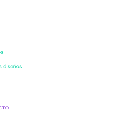
os
s diseños
CTO