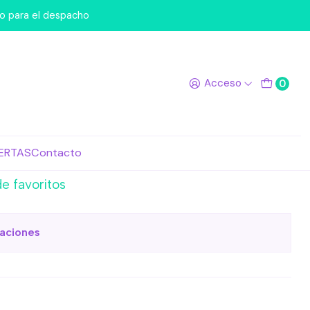
liográficas
po para el despacho
 Cactus Fichas
Acceso
0
cas
egar al Carro
Comprar ahora
ERTAS
Contacto
de favoritos
caciones