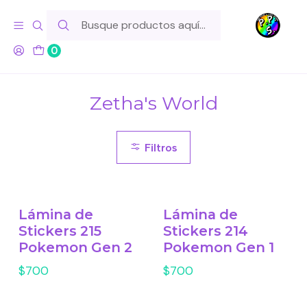
Hola! Si tu pedido incluye productos de fabricación propia,
ten en cuenta este tiempo para el despacho
0
Inicio
Ilustradores
Zetha's World
Zetha's World
Filtros
Lámina de
Lámina de
Stickers 215
Stickers 214
Pokemon Gen 2
Pokemon Gen 1
$700
$700