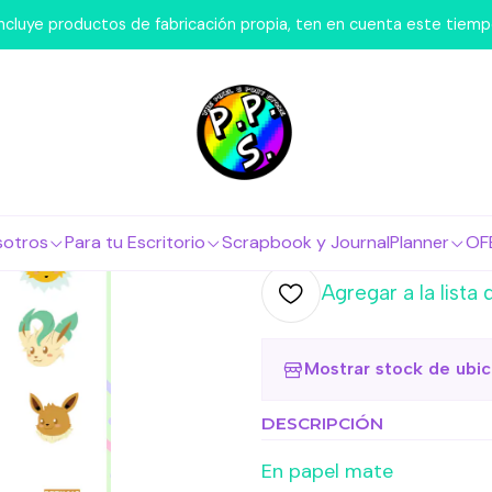
osotros
Láminas de Stickers
Series y Pelis
Lámina de Stick
 incluye productos de fabricación propia, ten en cuenta este tiem
|
Lámina de S
Eeveelutio
Agr
Cantidad
sotros
Para tu Escritorio
Scrapbook y Journal
Planner
OF
Agregar a la lista 
Mostrar stock de ubi
DESCRIPCIÓN
En papel mate