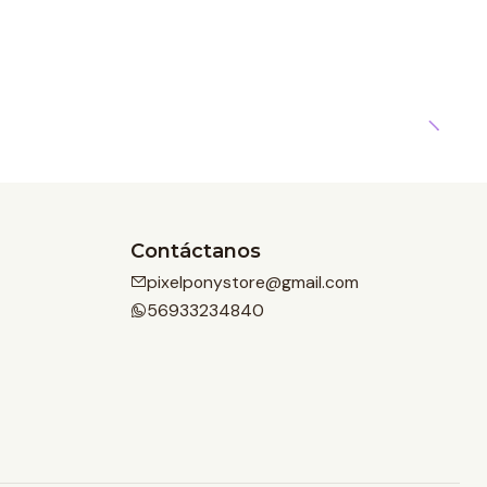
Contáctanos
pixelponystore@gmail.com
56933234840