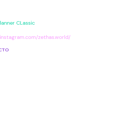
lanner CLassic
.instagram.com/zethas.world/
CTO