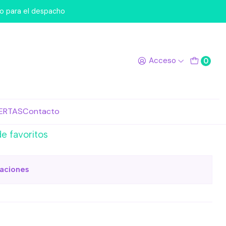
ers 213 Eeveelutions
po para el despacho
tickers 213
Acceso
0
ns
egar al Carro
Comprar ahora
ERTAS
Contacto
de favoritos
caciones