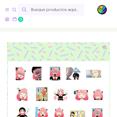
Hola! Si tu pedido incluye productos de fabricación propia,
ten en cuenta este tiempo para el despacho
0
Inicio
Lo Hacemos Nosotros
Láminas de Stickers
Series y Pelis
Lámina de Stickers 262 Spy x Family