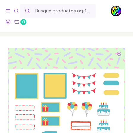
Hola! Si tu pedido incluye productos de fabricación propia,
ten en cuenta este tiempo para el despacho
0
Inicio
Lo Hacemos Nosotros
Láminas de Stickers
Temáticos
Lámina de Stickers 61 Cumpleaños