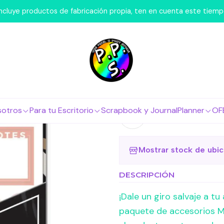
cio
Marcas
Happy Planner
Mini Accessory Pack - Wild Sty
 incluye productos de fabricación propia, ten en cuenta este tiem
|
Mini Access
Agr
Cantidad
sotros
Para tu Escritorio
Scrapbook y Journal
Planner
OF
Agregar a la lista 
Mostrar stock de ubi
DESCRIPCIÓN
¡Dale un giro salvaje a 
paquete de accesorios Mi