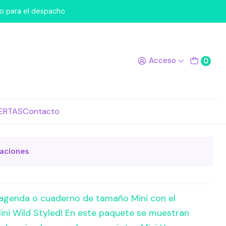
led
po para el despacho
ory Pack - Wild Styled
Acceso
0
egar al Carro
Comprar ahora
ERTAS
Contacto
de favoritos
caciones
tu agenda o cuaderno de tamaño Mini con el
ni Wild Styled! En este paquete se muestran