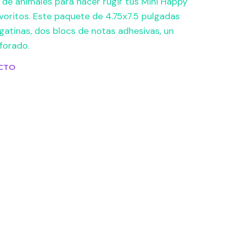
e animales para hacer rugir tus Mini Happy
avoritos. Este paquete de 4.75x7.5 pulgadas
gatinas, dos blocs de notas adhesivas, un
forado.
CTO