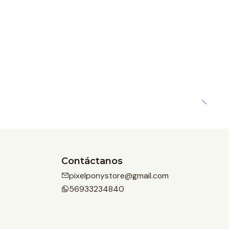
Contáctanos
pixelponystore@gmail.com
56933234840