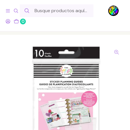
Hola! Si tu pedido incluye productos de fabricación propia,
ten en cuenta este tiempo para el despacho
0
Inicio
Para tu Escritorio
Accesorios
Mini Clear Sticker Planning Guide