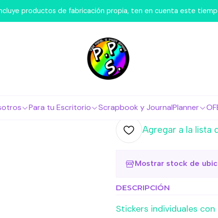
itorio
Accesorios
Mooving Pusheen Washi Stickers Redon
 incluye productos de fabricación propia, ten en cuenta este tiem
|
Mooving Pu
Redondos 1
Agr
Cantidad
sotros
Para tu Escritorio
Scrapbook y Journal
Planner
OF
Agregar a la lista 
Mostrar stock de ubi
DESCRIPCIÓN
Stickers individuales con