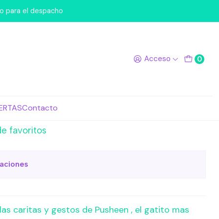
dos 100 unidades
po para el despacho
sheen Washi Stickers
Acceso
0
00 unidades
egar al Carro
Comprar ahora
ERTAS
Contacto
de favoritos
caciones
 las caritas y gestos de Pusheen , el gatito mas