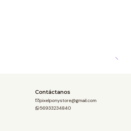
Contáctanos
pixelponystore@gmail.com
56933234840