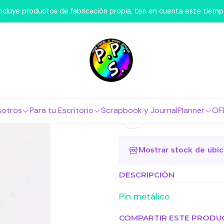
Inicio
Marcas
Otras
Pin Chicle
 incluye productos de fabricación propia, ten en cuenta este tiem
|
Pin Chicle
Agr
Cantidad
sotros
Para tu Escritorio
Scrapbook y Journal
Planner
OF
Agregar a la lista 
Mostrar stock de ubi
DESCRIPCIÓN
Pin metálico
COMPARTIR ESTE PRODU