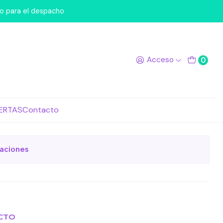
po para el despacho
Acceso
0
egar al Carro
Comprar ahora
ERTAS
Contacto
de favoritos
caciones
CTO