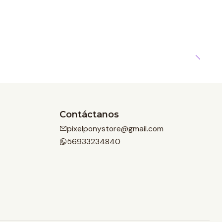
Contáctanos
pixelponystore@gmail.com
56933234840