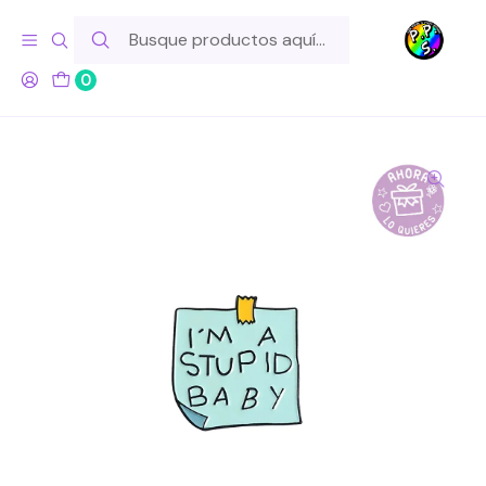
Hola! Si tu pedido incluye productos de fabricación propia,
ten en cuenta este tiempo para el despacho
0
Inicio
Marcas
Otras
Pin Cartel I'm Stupid Baby