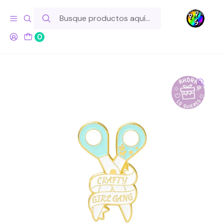
Hola! Si tu pedido incluye productos de fabricación propia,
ten en cuenta este tiempo para el despacho
0
Inicio
Marcas
Otras
Pin Tijeras Crafty Girl Gang