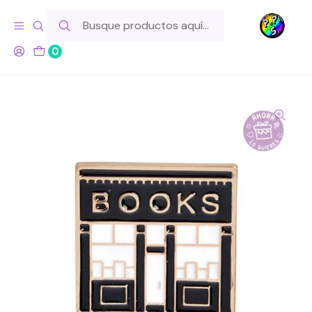
Hola! Si tu pedido incluye productos de fabricación propia,
ten en cuenta este tiempo para el despacho
0
Inicio
Marcas
Otras
Pin Librería