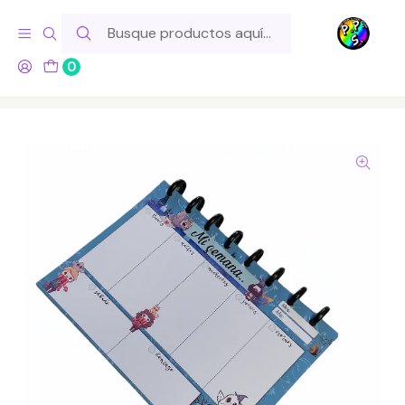
Hola! Si tu pedido incluye productos de fabricación propia,
ten en cuenta este tiempo para el despacho
0
Inicio
Marcas
Pixel Pony Store
Planificador Semanal - Harry Potter