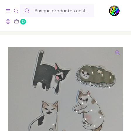
Hola! Si tu pedido incluye productos de fabricación propia,
ten en cuenta este tiempo para el despacho
0
Inicio
Lo Hacemos Nosotros
Stickers
Set de Stickers Gato Memes Efecto 3D