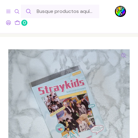
Hola! Si tu pedido incluye productos de fabricación propia,
ten en cuenta este tiempo para el despacho
0
Inicio
Para tu Escritorio
Accesorios
Stray Kids Binder estilo Carpeta para Photocards