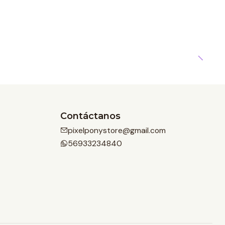
Contáctanos
pixelponystore@gmail.com
56933234840