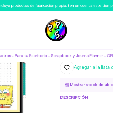
emos Nosotros
FlashCards
Flashcard - Bob Esponja 1 Fichas
 incluye productos de fabricación propia, ten en cuenta este tiem
|
Flashcard -
Bibliográfi
Agr
Cantidad
sotros
Para tu Escritorio
Scrapbook y Journal
Planner
OF
Agregar a la lista 
Mostrar stock de ubi
DESCRIPCIÓN