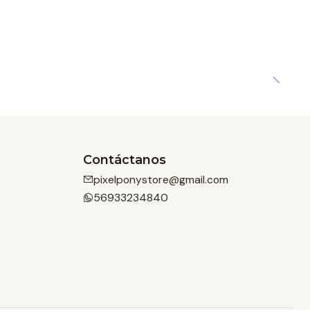
Contáctanos
pixelponystore@gmail.com
56933234840