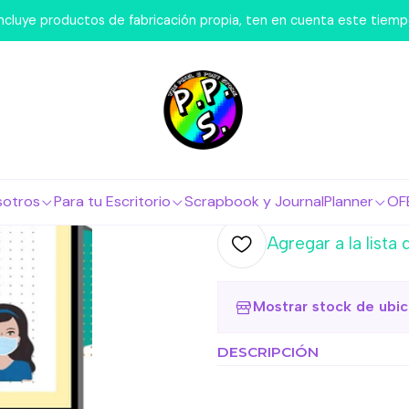
emos Nosotros
FlashCards
Flashcard - Mascarilla 2 Fichas 
 incluye productos de fabricación propia, ten en cuenta este tiem
|
Flashcard -
Bibliográfi
Agr
Cantidad
sotros
Para tu Escritorio
Scrapbook y Journal
Planner
OF
Agregar a la lista 
Mostrar stock de ubi
DESCRIPCIÓN