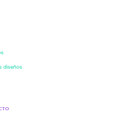
os
s diseños
CTO