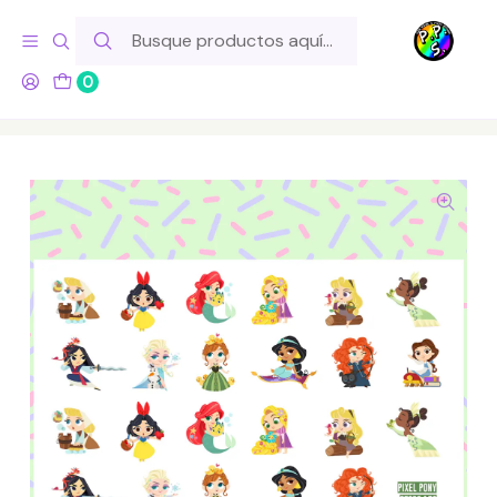
Hola! Si tu pedido incluye productos de fabricación propia,
ten en cuenta este tiempo para el despacho
0
Inicio
Lo Hacemos Nosotros
Láminas de Stickers
Series y Pelis
Lámina de Stickers 153 Princesas