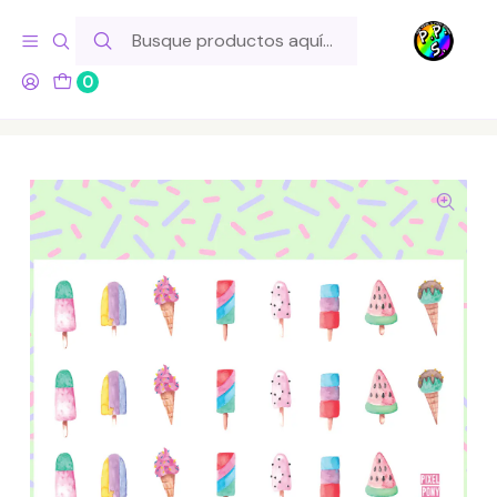
Hola! Si tu pedido incluye productos de fabricación propia,
ten en cuenta este tiempo para el despacho
0
Inicio
Lo Hacemos Nosotros
Láminas de Stickers
Comida
Lámina de Stickers 57 Helados