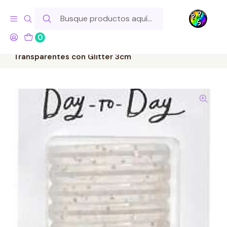
Hola! Si tu pedido incluye productos de fabricación propia,
ten en cuenta este tiempo para el despacho
0
Inicio
Marcas
American Crafts
Maggie Holmes - Discos de Encuadernación
Transparentes con Glitter 3cm