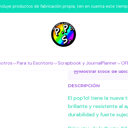
Para tu Escritorio
Lápices
Gel
PILOT Lapiz Gel POPLOL 0.
 incluye productos de fabricación propia, ten en cuenta este tiem
|
PILOT Lapi
Agregar a la lista 
sotros
Para tu Escritorio
Scrapbook y Journal
Planner
OF
Mostrar stock de ubi
DESCRIPCIÓN
El pop’lol tiene la nueva
brillante y resistente al 
durabilidad y fuerte sujec