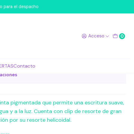
7 Rojo
po para el despacho
z Gel POPLOL 0.7 Rojo
Acceso
0
de favoritos
ERTAS
Contacto
caciones
 tinta pigmentada que permite una escritura suave,
agua y a la luz. Cuenta con clip de resorte de gran
ión por su resorte helicoidal.