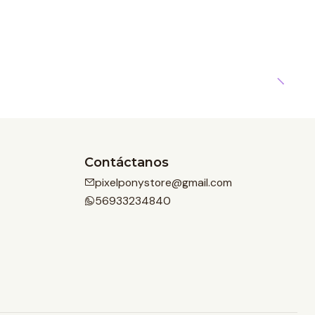
Contáctanos
pixelponystore@gmail.com
56933234840