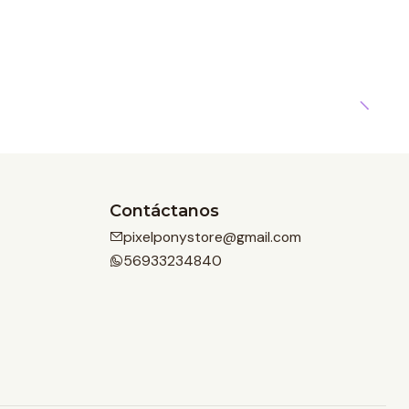
Contáctanos
pixelponystore@gmail.com
56933234840