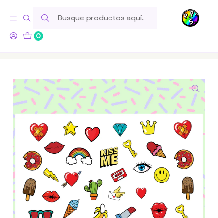
Hola! Si tu pedido incluye productos de fabricación propia,
ten en cuenta este tiempo para el despacho
0
Inicio
Lo Hacemos Nosotros
Láminas de Stickers
Temáticos
Lámina de Stickers 160 '90 Stickers