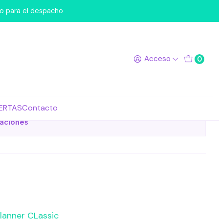
kers 219 Tecito
po para el despacho
tickers 219 Tecito
Acceso
0
de favoritos
ERTAS
Contacto
caciones
lanner CLassic