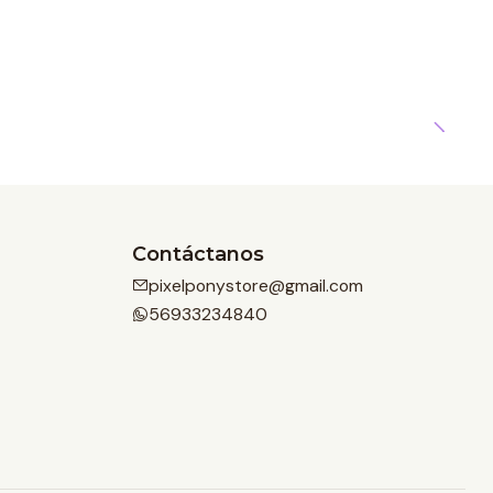
Contáctanos
pixelponystore@gmail.com
56933234840