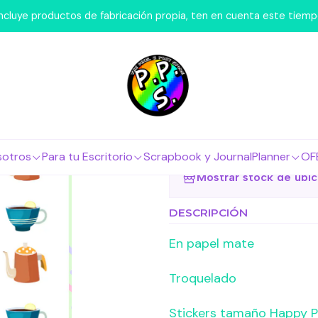
mos Nosotros
Láminas de Stickers
Comida
Lámina de Stic
 incluye productos de fabricación propia, ten en cuenta este tiem
|
Lámina de S
Agregar a la lista 
sotros
Para tu Escritorio
Scrapbook y Journal
Planner
OF
Mostrar stock de ubi
DESCRIPCIÓN
En papel mate
Troquelado
Stickers tamaño Happy P