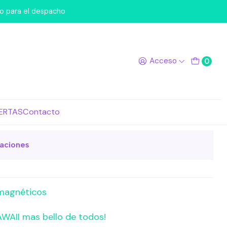
as Magneticos
po para el despacho
sheen Set 3
Acceso
0
as Magneticos
de favoritos
ERTAS
Contacto
caciones
magnéticos
AWAII mas bello de todos!