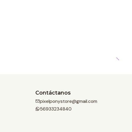
Contáctanos
pixelponystore@gmail.com
56933234840