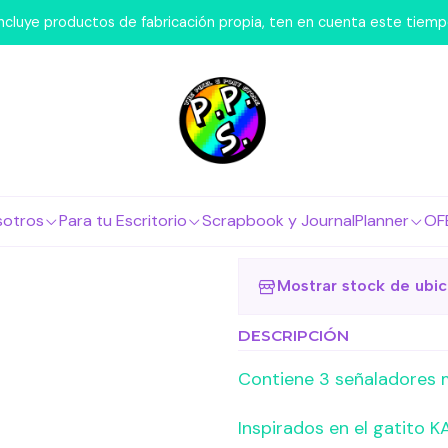
 Escritorio
Accesorios
Mooving Pusheen Set 3 Marcapágin
 incluye productos de fabricación propia, ten en cuenta este tiem
|
Mooving Pu
Marcapágin
Agregar a la lista 
sotros
Para tu Escritorio
Scrapbook y Journal
Planner
OF
Mostrar stock de ubi
DESCRIPCIÓN
Contiene 3 señaladores 
Inspirados en el gatito K