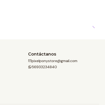
Contáctanos
pixelponystore@gmail.com
56933234840