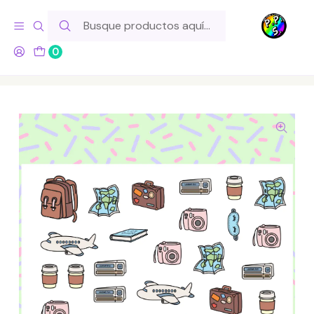
Hola! Si tu pedido incluye productos de fabricación propia,
ten en cuenta este tiempo para el despacho
0
Inicio
Lo Hacemos Nosotros
Láminas de Stickers
Temáticos
Lámina de Stickers 55 Viaje