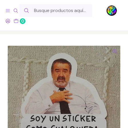
Hola! Si tu pedido incluye productos de fabricación propia,
ten en cuenta este tiempo para el despacho
0
Inicio
Lo Hacemos Nosotros
Stickers
Sticker Poderoso